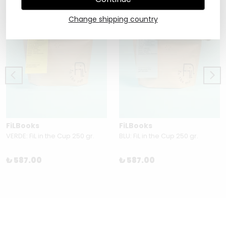
Change shipping country
FiLBooks
FiLBooks
VERDE: FiL in the Cup 250 gr.
BLU: FiL in the Cup 250 gr.
₺ 587.00
₺ 587.00