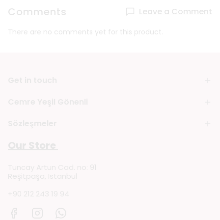
Comments
Leave a Comment
There are no comments yet for this product.
Get in touch
Cemre Yeşil Gönenli
Sözleşmeler
Our Store
Tuncay Artun Cad. no: 91
Reşitpaşa, Istanbul
+90 212 243 19 94