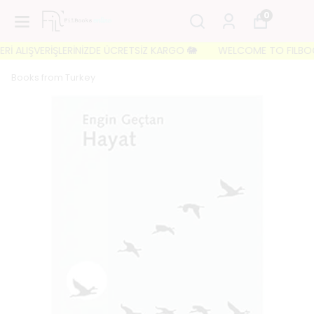
0
İ ALIŞVERİŞLERİNİZDE ÜCRETSİZ KARGO 🐘
WELCOME TO FILBOOKS 
Books from Turkey