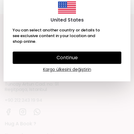
United States
You can select another country or details to
Get in touch
see exclusive content in your location and
shop online.
Cemre Yeşil Gönenli
Sözleşmeler
Continue
Kargo ülkesini değiştirin
Our Store
Tuncay Artun Cad. no: 91
Reşitpaşa, Istanbul
+90 212 243 19 94
Hug A Book ?