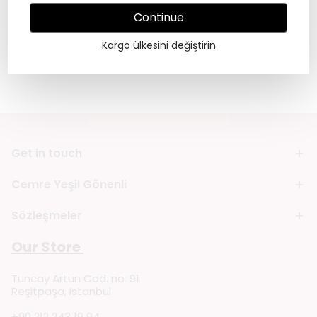
İşlenme amacına itiraz etme
Continue
FiLBooks ile [e-posta adresi] üzerinden iletişime
Kargo ülkesini değiştirin
geçerek tüm KVKK haklarınızı kullanabilirsiniz.
Get in touch
Cemre Yeşil Gönenli
Sözleşmeler
Our Store
Tuncay Artun Cad. no: 91
Reşitpaşa, Istanbul
+90 212 243 19 94