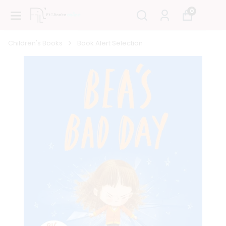
0
Children's Books
Book Alert Selection