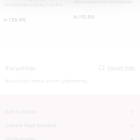
Where Does Poo Go? by Katie Daynes
Perfectly Norman by Tom Percival
₺ 713.00
₺ 726.00
Yorumlar
Yorum Yap
Bu ürün için henüz yorum yapılmamış.
Get in touch
Cemre Yeşil Gönenli
Sözleşmeler