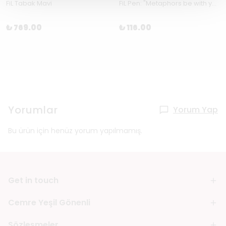
FiL Tabak Mavi
FiL Pen: "Metaphors be with you"
₺ 769.00
₺ 116.00
Yorumlar
Yorum Yap
Bu ürün için henüz yorum yapılmamış.
Get in touch
Cemre Yeşil Gönenli
Sözleşmeler