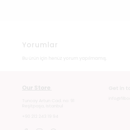
Yorumlar
Bu ürün için henüz yorum yapılmamış.
Our Store
Get in 
info@filbo
Tuncay Artun Cad. no: 91
Reşitpaşa, Istanbul
+90 212 243 19 94