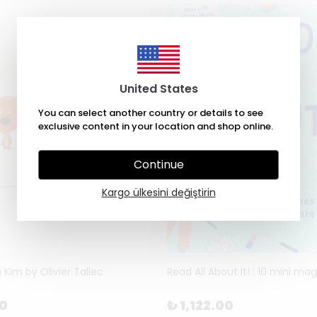
United States
You can select another country or details to see
exclusive content in your location and shop online.
Continue
Kargo ülkesini değiştirin
m Kim by Olivier Tallec
00
₺ 1,122.00