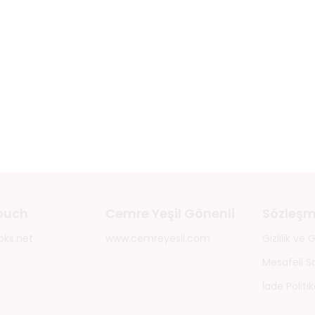
touch
Cemre Yeşil Gönenli
Sözleşm
oks.net
www.cemreyesil.com
Gizlilik ve
Mesafeli S
İade Politik