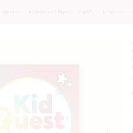
Mağaza
Atölyeler ve Etkinler
MüdaFiL
Mentorlük