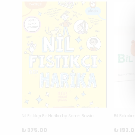
You and Me, Me and You: Brothers by Miguel Tanco
Nil Fıstıkçı Bir Harika by Sarah Bowie
Bil Bakalı
₺ 375.00
₺ 193.