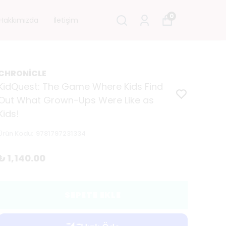
0
Hakkımızda
İletişim
CHRONİCLE
KidQuest: The Game Where Kids Find
Out What Grown-Ups Were Like as
Kids!
Ürün Kodu
:
9781797231334
₺ 1,140.00
SEPETE EKLE