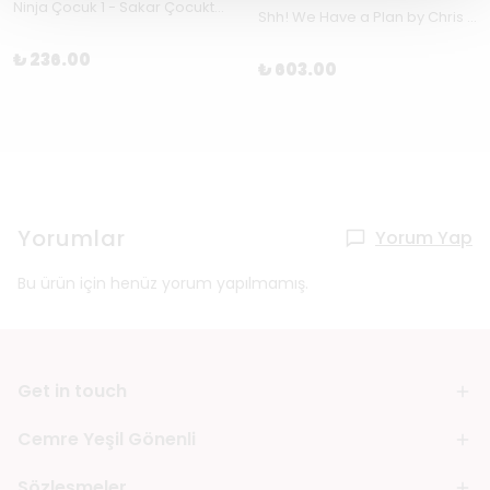
Ninja Çocuk 1 - Sakar Çocuktan Ninja Çocuğa
Shh! We Have a Plan by Chris Haughton
₺ 236.00
₺ 603.00
Yorumlar
Yorum Yap
Bu ürün için henüz yorum yapılmamış.
Get in touch
Cemre Yeşil Gönenli
Sözleşmeler