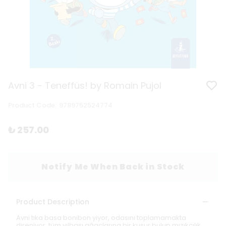
Avni 3 - Teneffüs! by Romain Pujol
Product Code
:
9789752524774
₺ 257.00
Notify Me When Back in Stock
Product Description
Avni tıka basa bonibon yiyor, odasını toplamamakta
direniyor, tüm yılbaşı ağaçlarına bir kusur bulup mızıkçılık