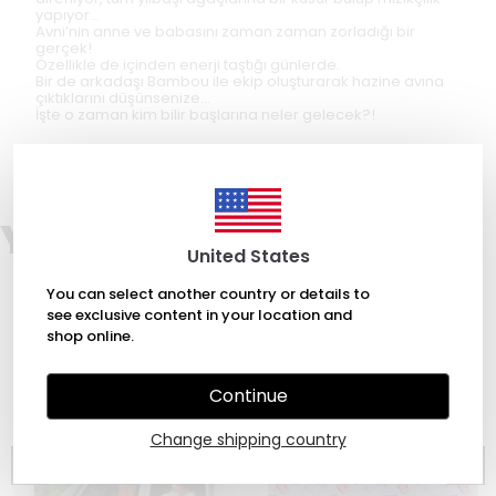
yapıyor...
Avni’nin anne ve babasını zaman zaman zorladığı bir
gerçek!
Özellikle de içinden enerji taştığı günlerde.
Bir de arkadaşı Bambou ile ekip oluşturarak hazine avına
çıktıklarını düşünsenize...
İşte o zaman kim bilir başlarına neler gelecek?!
You may also like
United States
You can select another country or details to
see exclusive content in your location and
shop online.
Continue
Change shipping country