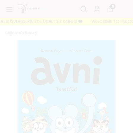
0
 ALIŞVERİŞLERİNİZDE ÜCRETSİZ KARGO 🐘
WELCOME TO FILBOOKS 🐘
Children's Books