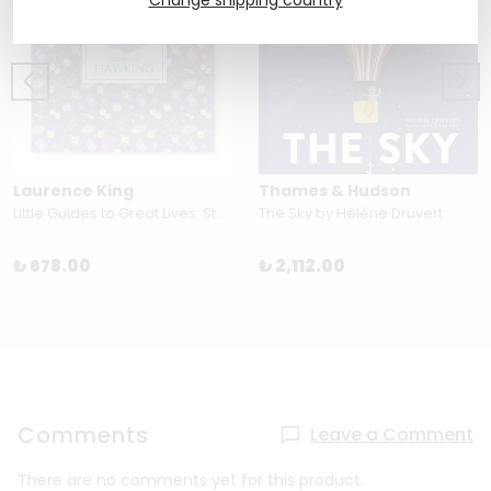
Change shipping country
Laurence King
Thames & Hudson
Little Guides to Great Lives: Stephen Hawking by Isabel Thomas & Paola Escobar
The Sky by Hélène Druvert
₺ 678.00
₺ 2,112.00
Comments
Leave a Comment
There are no comments yet for this product.