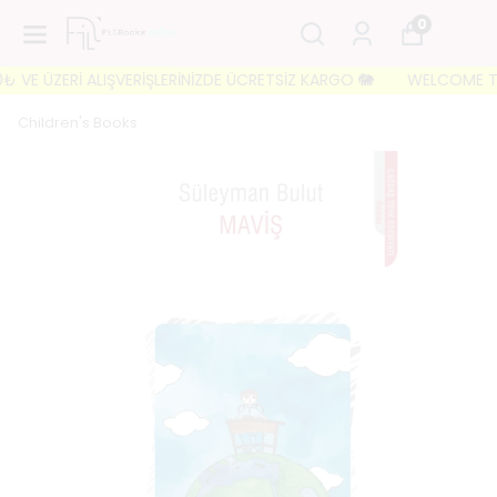
0
VE ÜZERİ ALIŞVERİŞLERİNİZDE ÜCRETSİZ KARGO 🐘
WELCOME TO FI
Children's Books