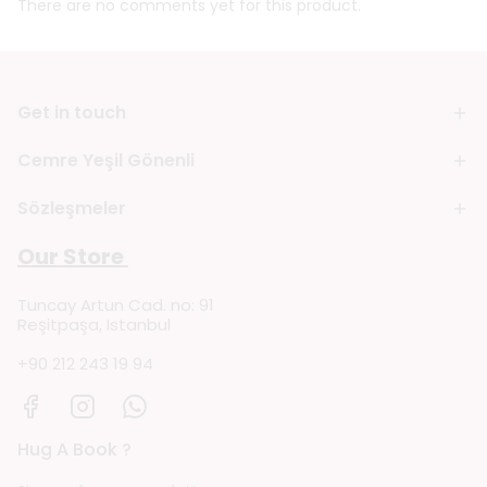
There are no comments yet for this product.
Get in touch
Cemre Yeşil Gönenli
Sözleşmeler
Our Store
Tuncay Artun Cad. no: 91
Reşitpaşa, Istanbul
+90 212 243 19 94
Hug A Book ?