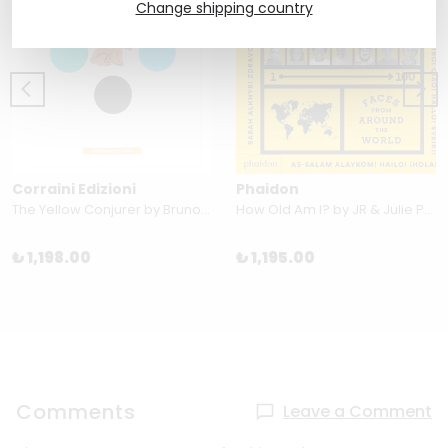
Change shipping country
Corraini Edizioni
Phaidon
The Yellow Conjurer by Bruno Munari
How Old Am I? by JR & Julie Pugeat
₺ 1,198.00
₺ 1,195.00
Comments
Leave a Comment