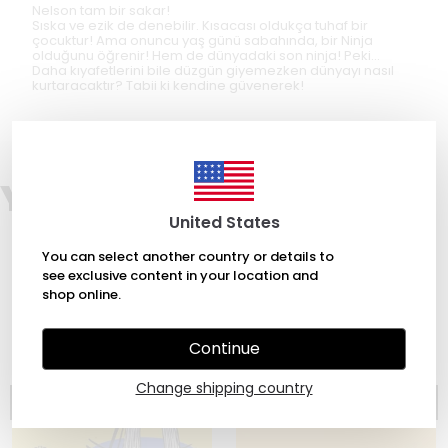
Nelson tam bir sakar!
Sıska ve ezik de denebilir. Kısacası oldukça tuhaf bir
çocuktur! Ama onuncu yaş günü sabahında, bir Ninja
olduğunu öğrenir! Hem de dünyadaki son ninja! Peki...
Daha kıyafetlerini bile düzgün giyemezken dünyayı nasıl
kurtaracaktır? Tabii ki kendine güvenerek!
You may also like
United States
You can select another country or details to
see exclusive content in your location and
shop online.
Continue
Change shipping country