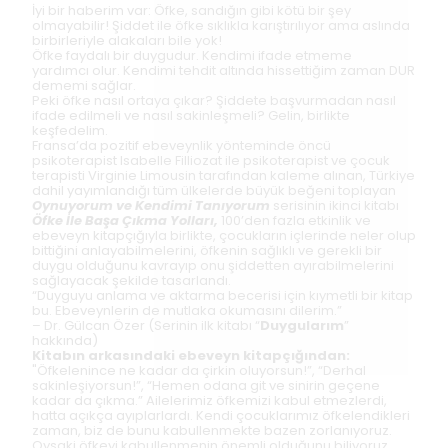
İyi bir haberim var: Öfke, sandığın gibi kötü bir şey
olmayabilir! Şiddet ile öfke sıklıkla karıştırılıyor ama aslında
birbirleriyle alakaları bile yok!
Öfke faydalı bir duygudur. Kendimi ifade etmeme
yardımcı olur. Kendimi tehdit altında hissettiğim zaman DUR
dememi sağlar.
Peki öfke nasıl ortaya çıkar? Şiddete başvurmadan nasıl
ifade edilmeli ve nasıl sakinleşmeli? Gelin, birlikte
keşfedelim.
Fransa’da pozitif ebeveynlik yönteminde öncü
psikoterapist Isabelle Filliozat ile psikoterapist ve çocuk
terapisti Virginie Limousin tarafından kaleme alınan, Türkiye
dahil yayımlandığı tüm ülkelerde büyük beğeni toplayan
Oynuyorum ve Kendimi Tanıyorum
serisinin ikinci kitabı
Öfke İle Başa Çıkma Yolları,
100’den fazla etkinlik ve
ebeveyn kitapçığıyla birlikte, çocukların içlerinde neler olup
bittiğini anlayabilmelerini, öfkenin sağlıklı ve gerekli bir
duygu olduğunu kavrayıp onu şiddetten ayırabilmelerini
sağlayacak şekilde tasarlandı.
“Duyguyu anlama ve aktarma becerisi için kıymetli bir kitap
bu. Ebeveynlerin de mutlaka okumasını dilerim.”
– Dr. Gülcan Özer (Serinin ilk kitabı “
Duygularım
”
hakkında)
Kitabın arkasındaki ebeveyn kitapçığından:
"Öfkelenince ne kadar da çirkin oluyorsun!”, “Derhal
sakinleşiyorsun!”, “Hemen odana git ve sinirin geçene
kadar da çıkma.” Ailelerimiz öfkemizi kabul etmezlerdi,
hatta açıkça ayıplarlardı. Kendi çocuklarımız öfkelendikleri
zaman, biz de bunu kabullenmekte bazen zorlanıyoruz.
Oysaki öfkeyi kabullenmenin önemli olduğunu biliyoruz.