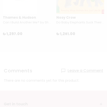
Thames & Hudson
Nosy Crow
Can I Build Another Me? by Shinsuke Yoshitake
Do Baby Elephants Suck Their Trunks? – Amazing Ways Animals Are Just Like Us By Ben Lerwill & Katharine McEwen
₺ 1,297.00
₺ 1,261.00
Comments
Leave a Comment
There are no comments yet for this product.
Get in touch