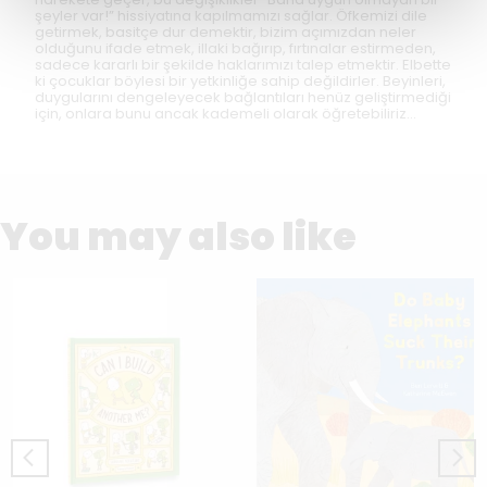
şeyler var!” hissiyatına kapılmamızı sağlar. Öfkemizi dile
getirmek, basitçe dur demektir, bizim açımızdan neler
olduğunu ifade etmek, illaki bağırıp, fırtınalar estirmeden,
sadece kararlı bir şekilde haklarımızı talep etmektir. Elbette
ki çocuklar böylesi bir yetkinliğe sahip değildirler. Beyinleri,
duygularını dengeleyecek bağlantıları henüz geliştirmediği
için, onlara bunu ancak kademeli olarak öğretebiliriz…
You may also like