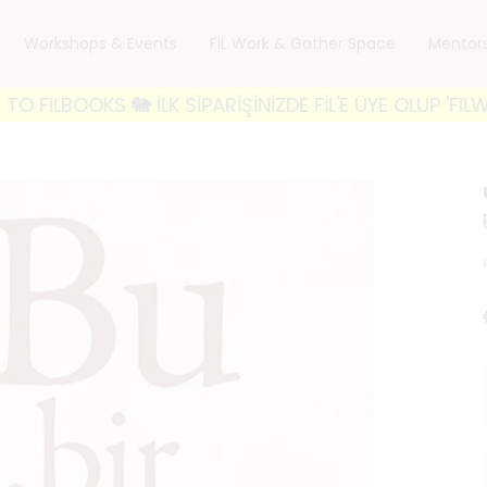
Workshops & Events
FiL Work & Gather Space
Mentor
S 🐘 İLK SİPARİŞİNİZDE FİL'E ÜYE OLUP 'FILWELCOME