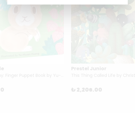
le
Prestel Junior
Baby Bunny: Finger Puppet Book by Yu-Hsuan Huang
00
₺ 2,206.00