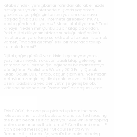
Kitabevindeki yeni çıkanlar rafından alarak elinizde
tuttuğunuz ya da internette alışveriş yaparken
gözünüze çarptığı için tanıtım yazısını okumaya
başladığınız bu KİTAP, internete girebiliyor mu? E-
posta gönderebiliyor mu? Mesaj atabiliyor mu? Tabii
ki hayır! Neden mi? Çünkü bu bir kitap da ondan.
Peki, dijital dünyanın bizlere sunduğu olağanüstü
fırsatlardan yararlanıp sürekli daha fazlasını istemek
varken, "modası geçmiş" eski bir mecrada takılıp
kalmak da nesi?
Dijital çağın gücünü ve etkisini hiçe saymayarak,
yüzyıllara meydan okuyan basılı kitap geleneğinin
zamana nasıl direndiğini eğlenceli bir manifestoya
dönüştüren Publishers Weekly 2010 En İyi Çocuk
Kitabı Ödüllü Bu Bir Kitap, özgün çizimleri, ince mizahi
detaylarla zenginleştirilmiş anlatımı ve sert kapaklı
özenli baskısıyla yediden yetmişe geniş bir okur
kitlesine seslenebilen "zamansız" bir başucu kitabı.
---
This BOOK, the one you picked up from the new
releases shelf at the bookstore and started reading
the blurb because it caught your eye while shopping
online, can access the internet? Can it send emails?
Can it send messages? Of course not! Why?
Because it's a book. So, what's the point of being