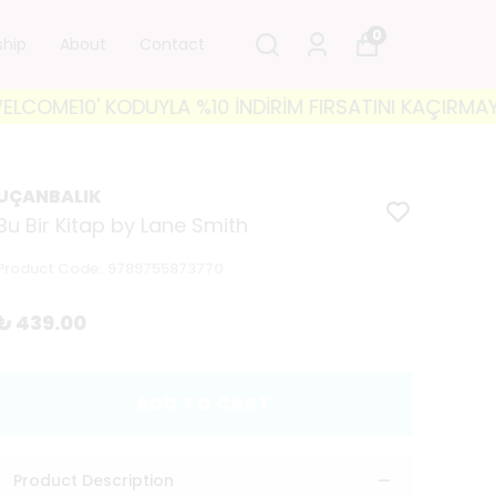
0
ship
About
Contact
10' KODUYLA %10 İNDİRİM FIRSATINI KAÇIRMAYIN! 🐘 3
UÇANBALIK
Bu Bir Kitap by Lane Smith
Product Code
:
9789755873770
₺ 439.00
ADD TO CART
Product Description