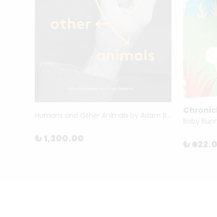
Chronic
Humans and Other Animals by Adam Broomberg & Oliver Chanarin
What Can I Do When I Grow Up? by The School of Life
₺ 1,300.00
₺ 622.