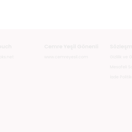
touch
Cemre Yeşil Gönenli
Sözleşm
oks.net
www.cemreyesil.com
Gizlilik ve
Mesafeli S
İade Politik