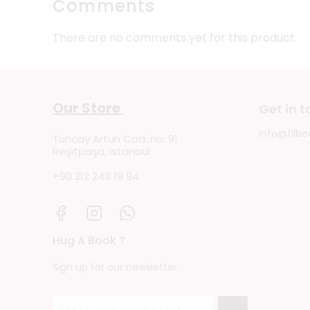
Comments
There are no comments yet for this product.
Our Store
Get in 
info@filbo
Tuncay Artun Cad. no: 91
Reşitpaşa, Istanbul
+90 212 243 19 94
Hug A Book ?
Sign up for our newsletter