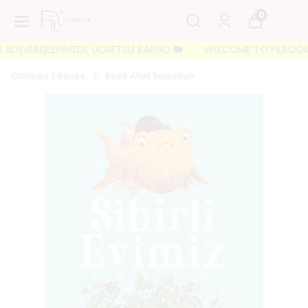
0
LIŞVERİŞLERİNİZDE ÜCRETSİZ KARGO 🐘
WELCOME TO FILBOOKS 🐘 İ
Children's Books
Book Alert Selection