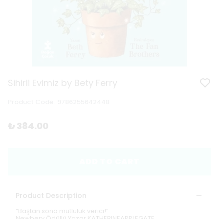
Sihirli Evimiz by Bety Ferry
Product Code
:
9786255642448
₺ 384.00
ADD TO CART
Product Description
“Baştan sona mutluluk verici!”
Newbery Ödüllü Yazar KATHERINEAPPLEGATE