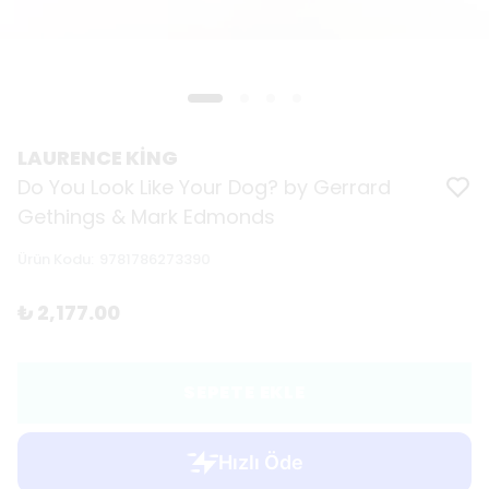
LAURENCE KİNG
Do You Look Like Your Dog? by Gerrard
Gethings & Mark Edmonds
Ürün Kodu
:
9781786273390
₺ 2,177.00
SEPETE EKLE