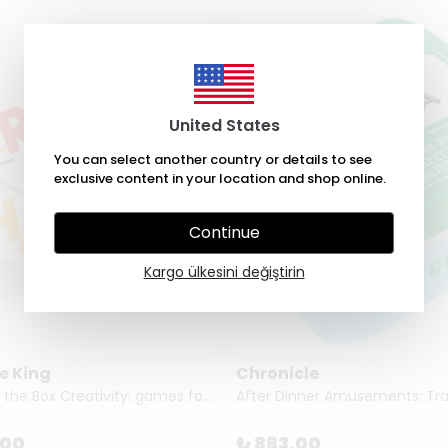
United States
You can select another country or details to see
exclusive content in your location and shop online.
Continue
Kargo ülkesini değiştirin
e King
Chronicle
Art Out of the Box Creativity: games for artists of all ages
.00
₺ 883.00