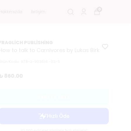
0
Hakkımızda
İletişim
FRAGLİCH PUBLİSHİNG
How to talk to Carnivores by Lukas Birk
Ürün Kodu
:
978-3-903616 -03-5
₺ 860.00
SEPETE EKLE