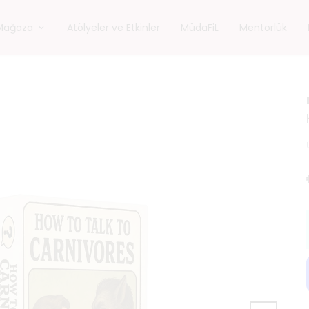
Mağaza
Atölyeler ve Etkinler
MüdaFiL
Mentorlük