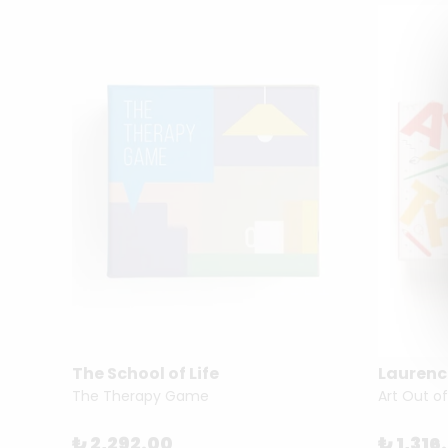
The School of Life
Laurenc
Hat Box: (Keepsake Box Set Containing Three Clever Picture Books Plus a Frameable Print) (The Hat Trilogy) by Jon Klassen
The Therapy Game
₺ 2,292.00
₺ 1,316