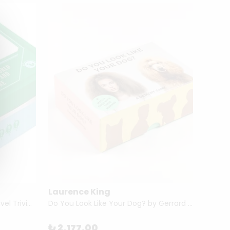
Laurence King
Youw
After Dinner Amusements: Travel Trivia 50 Questions on World Geography and Culture
Do You Look Like Your Dog? by Gerrard Gethings & Mark Edmonds
₺ 2,177.00
₺ 1,