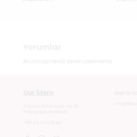
Yorumlar
Bu ürün için henüz yorum yapılmamış.
Our Store
Get in 
info@filbo
Tuncay Artun Cad. no: 91
Reşitpaşa, Istanbul
+90 212 243 19 94