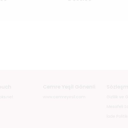
touch
Cemre Yeşil Gönenli
Sözleşm
oks.net
www.cemreyesil.com
Gizlilik ve
Mesafeli S
İade Politik