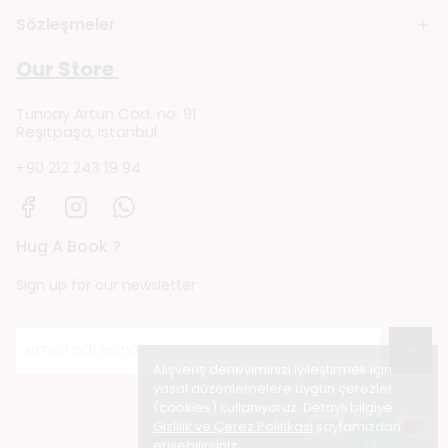
Sözleşmeler
Our Store
Tuncay Artun Cad. no: 91
Reşitpaşa, Istanbul
+90 212 243 19 94
Hug A Book ?
Sign up for our newsletter
→
Alışveriş deneyiminizi iyileştirmek için
yasal düzenlemelere uygun çerezler
(cookies) kullanıyoruz. Detaylı bilgiye
Gizlilik ve Çerez Politikası
sayfamızdan
erişebilirsiniz.