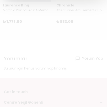
Laurence King
Chronicle
Match a Pair of Birds: A Memory Game
After Dinner Amusements: How Well Do You Know Me? For Couples 50 Flirty Questions
₺ 1,777.00
₺ 883.00
Yorumlar
Yorum Yap
Bu ürün için henüz yorum yapılmamış.
Get in touch
Cemre Yeşil Gönenli