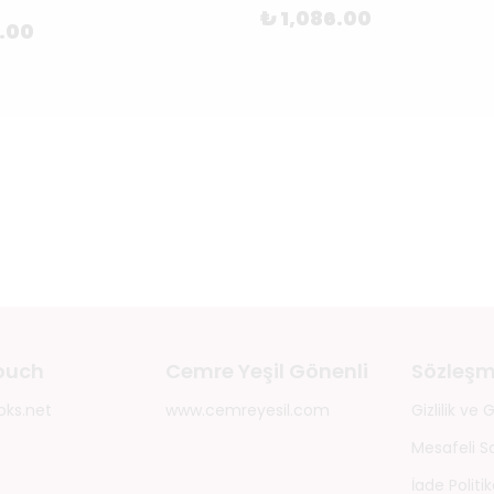
₺ 1,086.00
0.00
touch
Cemre Yeşil Gönenli
Sözleşm
oks.net
www.cemreyesil.com
Gizlilik ve
Mesafeli S
İade Politik