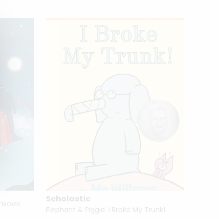
Scholastic
Phai
ankovic
Elephant & Piggie: I Broke My Trunk!
Alpha 