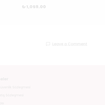
₺ 1,059.00
₺ 1,
Leave a Comment
eler
 Güvenlik Sözleşmesi
atış Sözleşmesi
ası