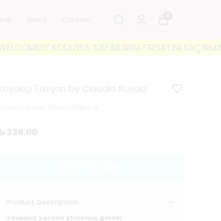
0
ship
About
Contact
ME10' KODUYLA %10 İNDİRİM FIRSATINI KAÇIRMAYIN! 🐘
Kayakçı Tavşan by Claudia Rueda
Product Code
:
9786059781435
₺ 236.00
ADD TO CART
Product Description
Tavşana yardım etmemiz gerek!