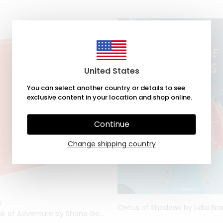
United States
You can select another country or details to see
exclusive content in your location and shop online.
Continue
Change shipping country
n
Circus of Shadows by Lidia Br
My Art Book of Adventure by Shana Gozansky