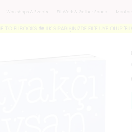
Workshops & Events
FiL Work & Gather Space
Mentor
OKS 🐘 İLK SİPARİŞİNİZDE FİL'E ÜYE OLUP 'FILWELCO