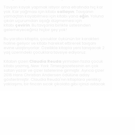
Tavşan kayak yapmak istiyor ama etrafında hiç kar
yok. Kar yağması için kitabı
sallayın
. Tavşanın
yamaçtan kayabilmesi için kitabı yana
eğin
. Yoluna
çıkan uçurumdan aşağı düşmemesi için
kitabı
çevirin
. Bu tavşanla birlikte üstesinden
gelemeyeceğiniz hiçbir şey yok!
Bu yaratıcı kitapta, çocuklar öykünün bir karakteri
haline geliyor ve kitabı hareket ettirerek tavşanı
evine ulaştırıyorlar. Özellikle kitapla yeni tanışacak 2
yaş üzerindeki çocuklara tavsiye ediyoruz.
Kitabın çizeri
Claudia Reuda
yirmiden fazla çocuk
kitabı yazmış,
New York Times
gazetesinin en çok
satan yazar ve çizer listelerine girmiştir. Ayrıca çizer
2016 Hans Christian Andersen ödülüne aday
gösterilmiştir. Claudia Reuda'nın kitaplara yenilikçi
yaklaşımı, bir fincan sıcak çikolata gibi içinizi ısıtacak.