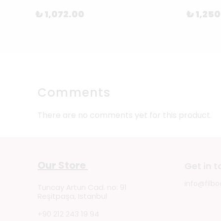
₺ 1,072.00
₺ 1,25
Comments
There are no comments yet for this product.
Our Store
Get in 
info@filbo
Tuncay Artun Cad. no: 91
Reşitpaşa, Istanbul
+90 212 243 19 94