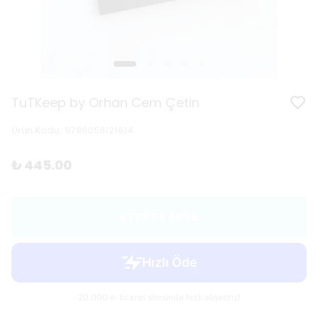
TuTKeep by Orhan Cem Çetin
Ürün Kodu
:
9786058121614
₺ 445.00
SEPETE EKLE