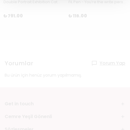
Double Portrait Exhibition Catalogue by Cemre Yeşil & Ahu Antmen
FiL Pen - You’re the write person
₺ 791.00
₺ 116.00
Yorumlar
Yorum Yap
Bu ürün için henüz yorum yapılmamış.
Get in touch
Cemre Yeşil Gönenli
Sözleşmeler