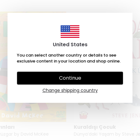
United States
You can select another country or details to see
exclusive content in your location and shop online.
Continue
Change shipping country
ınları
Kuraldışı Çocuk
Rüzgar by David McKee
Dünya’daki Yaşam by Steve Je