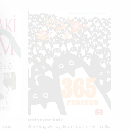
redhouse kidz
Kural
nkins
365 Penguen by Jean-Luc Fromental & Joelle Jolivet
Kış Ki