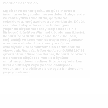
Product Description
Kış biter ve bahar gelir... Bu güzel havada
insanlar ve hayvanlar her yerdeler: Bahçelerde
ve kente yakın tarlalarda, çarşıda ve
sokaklarda, mağazalarda ve parklarda. Küçük
resimleri takip ederken bir bahar günü
yaşanan birçok macerayı keşfedeceksiniz.
Bir kuşağı büyüten Wimmel kitaplarının ikincisi,
Bahar Kitabı artık Türkçede. Baskı kalitesi,
sağlamlığı ve kocaman ebatıyla çocuğunuzun
uzun süre elinden bırakamayacağı bu
evladiyelik kitabı muhtemelen torunlanız da
okuyacak.
Hans Christian Andersenödüllü
(2016)
çizer Rotraut Susanne Berner, Bahar Kitabı'nda
da onlarca küçük resimle kısa öyküler
anlatmaya devam ediyor. Kitabı keşfederken
birer anlatıcıya veya yazara dönüşecek
çocuklarınızla birlikte siz de eşsiz bir deneyim
yaşayacaksınız.