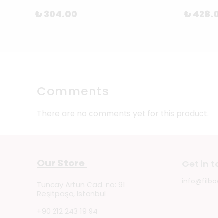
₺ 304.00
₺ 428.
Comments
There are no comments yet for this product.
Our Store
Get in 
info@filbo
Tuncay Artun Cad. no: 91
Reşitpaşa, Istanbul
+90 212 243 19 94