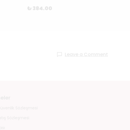
₺ 384.00
₺ 69
Leave a Comment
eler
 Güvenlik Sözleşmesi
atış Sözleşmesi
ası