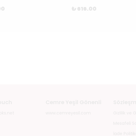
00
₺ 616.00
touch
Cemre Yeşil Gönenli
Sözleşm
oks.net
www.cemreyesil.com
Gizlilik ve
Mesafeli S
İade Politik