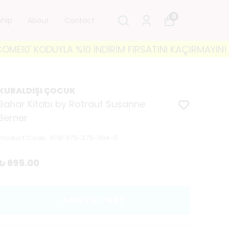
0
ship
About
Contact
 KODUYLA %10 İNDİRİM FIRSATINI KAÇIRMAYIN! 🐘 3500
KURALDIŞI ÇOCUK
Bahar Kitabı by Rotraut Susanne
Berner
Product Code
:
978-975-275-394-5
₺ 695.00
ADD TO CART