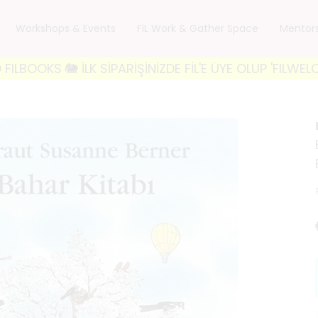
Workshops & Events
FiL Work & Gather Space
Mentor
 İLK SİPARİŞİNİZDE FİL'E ÜYE OLUP 'FILWELCOME10'